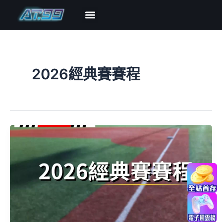
跳
至
主
博弈攻略
熱門遊戲
優惠導覽
新手指南
關於AT99
要
內
容
2026經典賽賽程