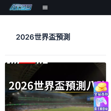
跳
至
主
博弈攻略
熱門遊戲
優惠導覽
新手指南
關於AT99
要
內
容
2026世界盃預測