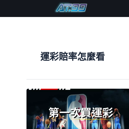
跳
至
主
要
內
容
運彩賠率怎麼看