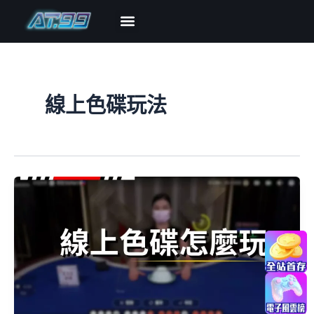
跳
至
主
博弈攻略
熱門遊戲
優惠導覽
新手指南
關於AT99
要
內
容
線上色碟玩法