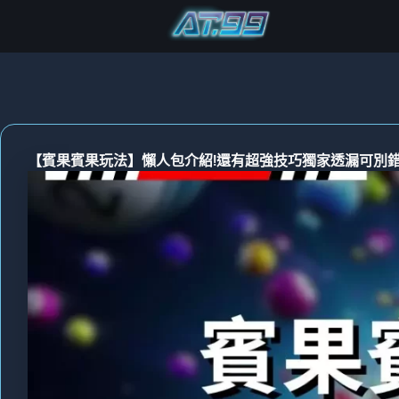
跳
至
主
要
內
容
【賓果賓果玩法】懶人包介紹!還有超強技巧獨家透漏可別錯