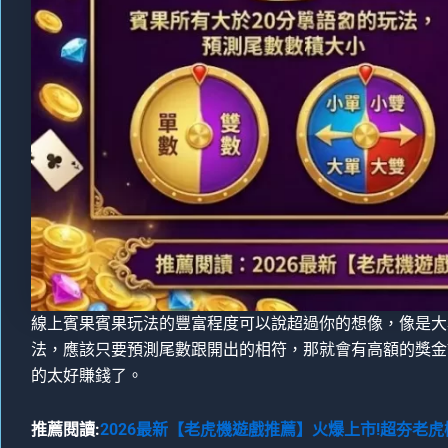
線上賓果賓果玩法的豐富程度可以說超過你的想像，像是大
法，應該只要預測尾數跟開出的相符，那就會有高額的獎金
的太好賺錢了。
推薦閱讀:
2026最新【老虎機遊戲推薦】火爆上市!超夯老虎