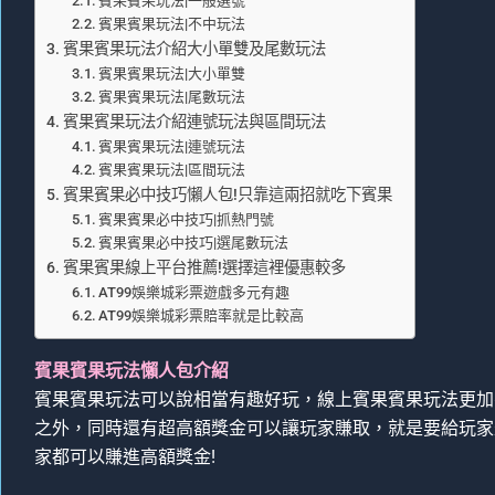
賓果賓果玩法|一般選號
賓果賓果玩法|不中玩法
賓果賓果玩法介紹大小單雙及尾數玩法
賓果賓果玩法|大小單雙
賓果賓果玩法|尾數玩法
賓果賓果玩法介紹連號玩法與區間玩法
賓果賓果玩法|連號玩法
賓果賓果玩法|區間玩法
賓果賓果必中技巧懶人包!只靠這兩招就吃下賓果
賓果賓果必中技巧|抓熱門號
賓果賓果必中技巧|選尾數玩法
賓果賓果線上平台推薦!選擇這裡優惠較多
AT99娛樂城彩票遊戲多元有趣
AT99娛樂城彩票賠率就是比較高
賓果賓果玩法懶人包介紹
賓果賓果玩法可以說相當有趣好玩，線上賓果賓果玩法更加
之外，同時還有超高額獎金可以讓玩家賺取，就是要給玩家
家都可以賺進高額獎金!