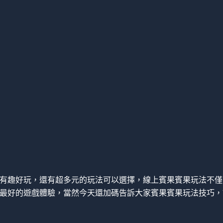
有趣好玩，還有超多元的玩法可以選擇，線上賓果賓果玩法不僅
最好的遊戲體驗，當然今天還加碼告訴大家賓果賓果玩法技巧，