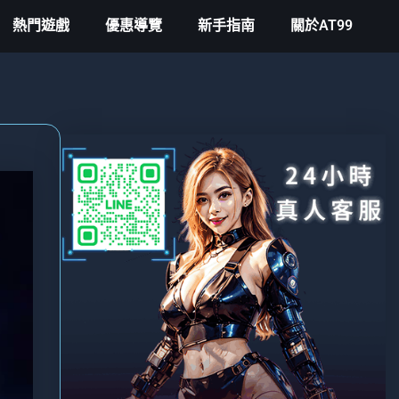
熱門遊戲
優惠導覽
新手指南
關於AT99