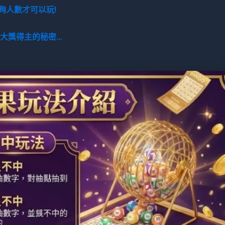
夠人數才可以玩!
萬大獎得主的秘密…