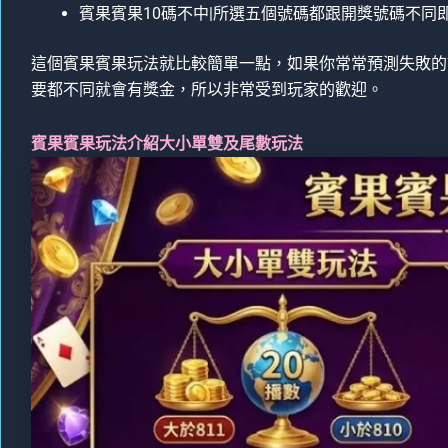
賓果賓果10碼不中|所選五個號碼都跟開獎號碼不同
這個賓果賓果玩法就比較簡單一點，如果你常常預測失敗的
要都不同就會有獎金，所以非常受到玩家的歡迎。
賓果賓果玩法介紹大小單雙及尾數玩法