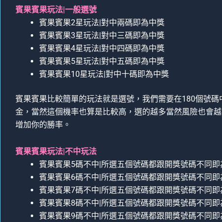
賓果賓果玩法|一般選號
賓果賓果2星玩法|對中兩碼即為中獎
賓果賓果3星玩法|對中三碼即為中獎
賓果賓果4星玩法|對中四碼即為中獎
賓果賓果5星玩法|對中五碼即為中獎
賓果賓果10星玩法|對中十碼即為中獎
賓果賓果比較簡單的玩法就是選號，我們需要在180個號碼
金，當然這個機率也算是比較高，選的越多當然風險也會越
增加你的勝率。
賓果賓果玩法|不中玩法
賓果賓果5碼不中|所選五個號碼都跟開獎號碼不同即
賓果賓果6碼不中|所選五個號碼都跟開獎號碼不同即
賓果賓果7碼不中|所選五個號碼都跟開獎號碼不同即
賓果賓果8碼不中|所選五個號碼都跟開獎號碼不同即
賓果賓果9碼不中|所選五個號碼都跟開獎號碼不同即